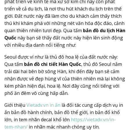
phát triển về kinh tế mà xứ sở kim chi này còn phát
triển về cả du lịch, là nơi thu hút khách du lịch trên thế
giới. Đất nước này đã làm cho du khách cảm thấy thích
thú khi khám phá với những nét văn hóa độc đáo, cảnh
quan thiên nhiên tươi đẹp. Qua tấm
bản đồ du lịch Hàn
Quốc
này bạn sẽ thấy đất nước này hiện lên sinh động
với nhiều địa danh nổi tiếng như:
Seoul được ví như là thủ đô hoa lệ của đất nước này:
Qua tấm
bản đồ chi tiết Hàn Quốc
, thủ đô Seoul nằm
trải dài hai bên bờ sông Hàn, khi đến đây bạn sẽ cảm
nhận được vẻ đẹp hùng vĩ của thiên nhiên mà lại không
kém phần hiện đại, hoa lệ. Nơi đây cũng nổi tiếng với
phố ăn đêm vô cùng hấp dẫn.
Giới thiệu
Vietadv.vn in ấn
là đối tác cung cấp dịch vụ in
ấn bản đồ hành chính, bản đồ thể giới, in bản đổ khổ
lớn, in tem nhãn decal khổ lớn
https://vietadv.vn/in-
tem-nhan/
in nhãn mác nhanh chóng uy tín.