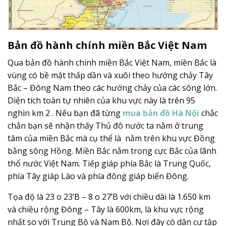
Bản đồ hành chính miền Bắc Việt Nam
Qua bản đồ hành chính miền Bắc Việt Nam, miền Bắc là
vùng có bề mặt thấp dần và xuôi theo hướng chảy Tây
Bắc – Đông Nam theo các hướng chảy của các sông lớn.
Diện tích toàn tự nhiên của khu vực này là trên 95
nghìn km 2 . Nếu bạn đã từng
mua bản đồ Hà Nội
chắc
chắn bạn sẽ nhận thấy Thủ đô nước ta nằm ở trung
tâm của miền Bắc mà cụ thể là nằm trên khu vực Đồng
bằng sông Hồng. Miền Bắc nằm trong cực Bắc của lãnh
thổ nước Việt Nam. Tiếp giáp phía Bắc là Trung Quốc,
phía Tây giáp Lào và phía đông giáp biển Đông.
Tọa độ là 23 o 23’B – 8 o 27’B với chiều dài là 1.650 km
và chiều rộng Đông – Tây là 600km, là khu vực rộng
nhất so với Trung Bộ và Nam Bộ. Nơi đây có dân cư tập